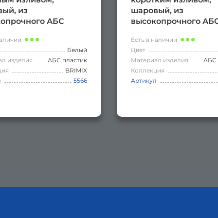
ый, из
шаровый, из
опрочного АБС
высокопрочного АБ
ика, цвет БЕЛЫЙ.
пластика, цвет БЕЛ
наличии
Есть в наличии
Белый
Цвет
ал изделия
АБС пластик
Материал изделия
АБС 
ция
BRIMIX
Коллекция
л
5566
Артикул