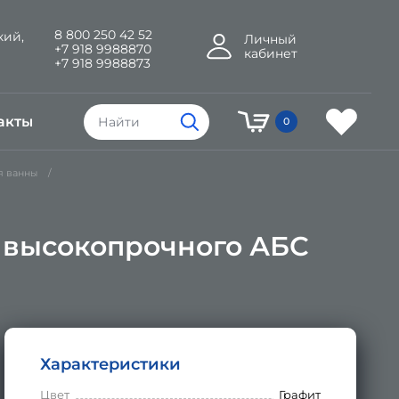
8 800 250 42 52
кий,
Личный
+7 918 9988870
кабинет
+7 918 9988873
акты
0
я ванны
з высокопрочного АБС
Характеристики
Цвет
Графит