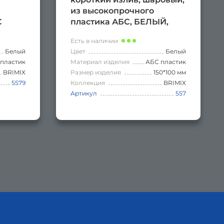
из высокопрочного
С
пластика АБС, БЕЛЫЙ,
ЫЙ.
поворотный дивертор
Есть в наличии
Белый
Цвет
Белый
пластик
Материал изделия
АБС пластик
BRIMIX
Размер изделия
150*100 мм
5579
Коллекция
BRIMIX
Артикул
557