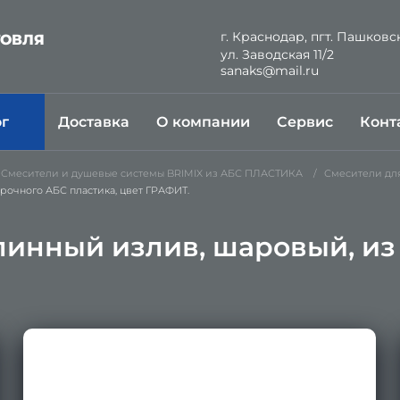
г. Краснодар, пгт. Пашковс
ГОВЛЯ
ул. Заводская 11/2
Й
sanaks@mail.ru
ог
Доставка
О компании
Сервис
Конт
Смесители и душевые системы BRIMIX из АБС ПЛАСТИКА
Смесители дл
рочного АБС пластика, цвет ГРАФИТ.
линный излив, шаровый, и