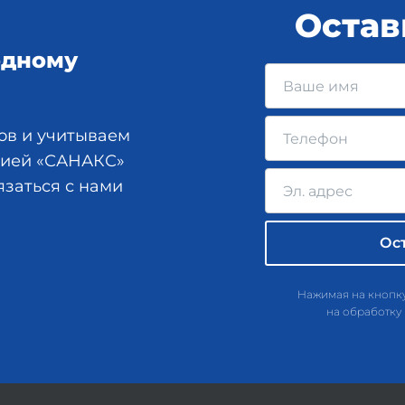
Остав
одному
ов и учитываем
анией «САНАКС»
язаться с нами
Нажимая на кнопку
на обработку