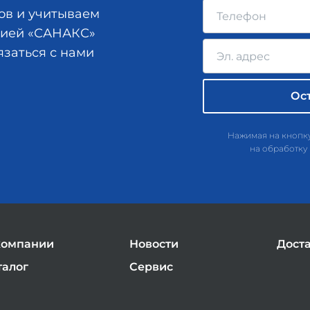
ов и учитываем
анией «САНАКС»
язаться с нами
Нажимая на кнопку
на обработку
компании
Новости
Дост
талог
Сервис