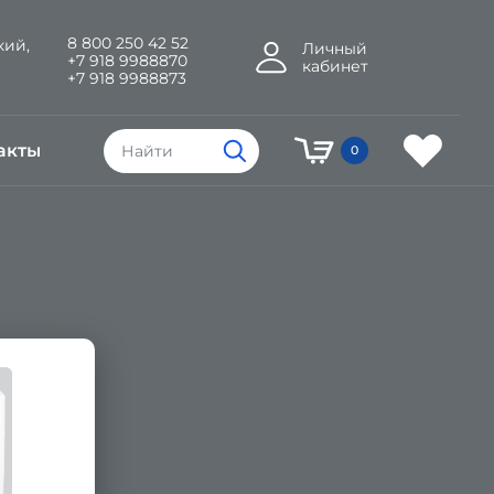
8 800 250 42 52
кий,
Личный
+7 918 9988870
кабинет
+7 918 9988873
акты
0