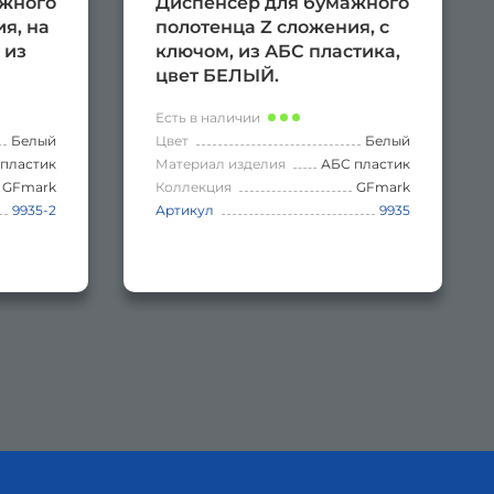
ажного
Диспенсер для бумажного
я, на
полотенца Z сложения, с
 из
ключом, из АБС пластика,
цвет БЕЛЫЙ.
Есть в наличии
Белый
Цвет
Белый
пластик
Материал изделия
АБС пластик
GFmark
Коллекция
GFmark
9935-2
Артикул
9935