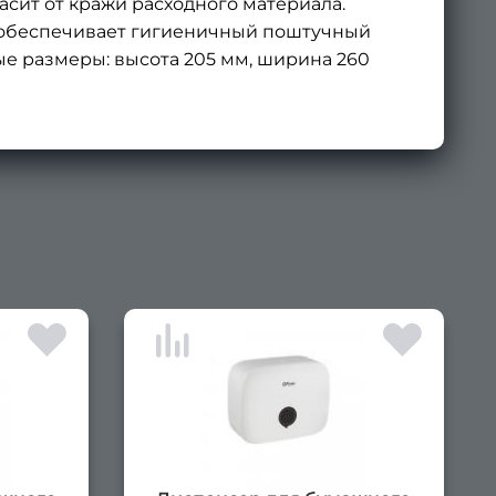
асит от кражи расходного материала.
р обеспечивает гигиеничный поштучный
е размеры: высота 205 мм, ширина 260
×