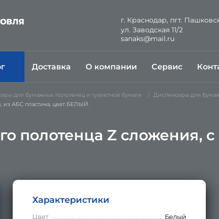
г. Краснодар, пгт. Пашковс
ГОВЛЯ
ул. Заводская 11/2
Й
sanaks@mail.ru
ог
Доставка
О компании
Сервис
Конт
еры для бумажных полотенец и туалетной бумаги
Диспенсеры для бума
, из АБС пластика, цвет БЕЛЫЙ.
о полотенца Z сложения, с
Характеристики
Цвет
Белый