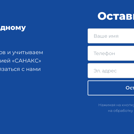
Остав
одному
ов и учитываем
анией «САНАКС»
язаться с нами
Нажимая на кнопку
на обработку