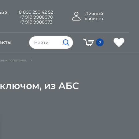
8 800 250 42 52
кий,
Личный
+7 918 9988870
кабинет
+7 918 9988873
акты
0
жных полотенец
 ключом, из АБС