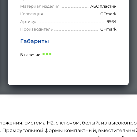
Материал изделия
АБС пластик
Коллекция
GFmark
Артикул
9934
Производитель
GFmark
Габариты
В наличии
ожения, система Н2, с ключом, белый, из высокопро
в. Прямоугольной формы компактный, вместительный