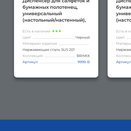
Диспенсер для салфеток и
Диспе
бумажных полотенец,
бумаж
универсальный
унив
(настольный/настенный),
(наст
из нержавеющей стали,
из не
Есть в наличии
Есть в 
цвет ЧЁРНЫЙ.
цвет 
Цвет
Черный
Цвет
Материал изделия
Матери
Нержавеющая сталь SUS 201
Нержаве
Коллекция
BRIMIX
Коллек
Артикул
9999-B
Артику