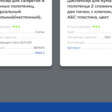
нсер для салфеток и
Диспенсер для бум
ных полотенец,
полотенца Z сложени
ерсальный
две пачки, с ключом,
ольный/настенный),
АБС пластика, цвет
ржавеющей стали,
БЕЛЫЙ.
наличии
Есть в наличии
САТИН.
Сатин
Цвет
ал изделия
Материал изделия
АБС 
ющая сталь SUS 201
Коллекция
ция
BRIMIX
Артикул
л
9999-S