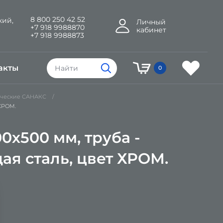
8 800 250 42 52
кий,
Личный
+7 918 9988870
кабинет
+7 918 9988873
акты
0
ические САНАКС
 ХРОМ.
х500 мм, труба -
ая сталь, цвет ХРОМ.