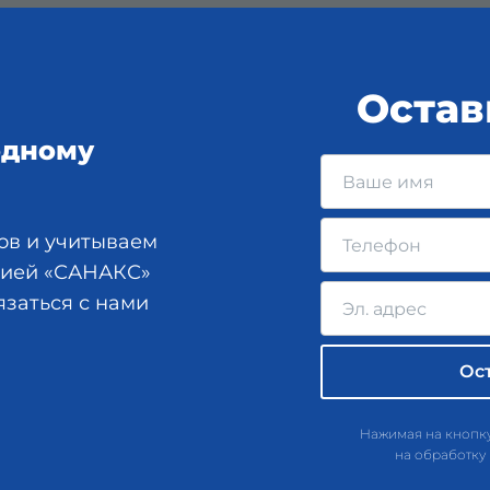
Остав
одному
ов и учитываем
анией «САНАКС»
язаться с нами
Нажимая на кнопку
на обработку