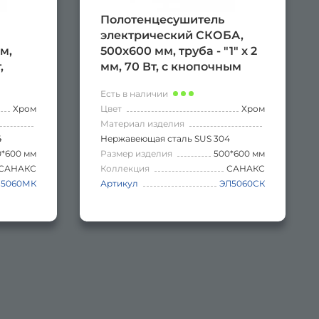
Полотенцесушитель
электрический СКОБА,
м,
500х600 мм, труба - "1" x 2
,
мм, 70 Вт, с кнопочным
тель,
ваключателем,
Есть в наличии
 цвет
нержавеющая сталь, цвет
Хром
Цвет
Хром
ХРОМ.
Материал изделия
4
Нержавеющая сталь SUS 304
0*600 мм
Размер изделия
500*600 мм
САНАКС
Коллекция
САНАКС
Л5060МК
Артикул
ЭЛ5060СК