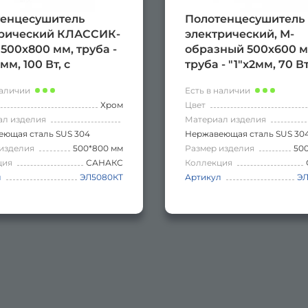
енцесушитель
Полотенцесушитель
трический КЛАССИК-
электрический, М-
 500х800 мм, труба -
образный 500х600 м
 мм, 100 Вт, с
труба - "1"x2мм, 70 Вт
регулятором,
кнопочный выключа
наличии
Есть в наличии
веющая сталь, цвет
нержавеющая сталь,
Хром
Цвет
.
ХРОМ.
ал изделия
Материал изделия
ющая сталь SUS 304
Нержавеющая сталь SUS 30
изделия
500*800 мм
Размер изделия
50
ция
САНАКС
Коллекция
л
ЭЛ5080КТ
Артикул
Э