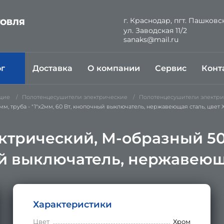
г. Краснодар, пгт. Пашковс
ГОВЛЯ
ул. Заводская 11/2
Й
sanaks@mail.ru
ог
Доставка
О компании
Сервис
Конт
щие
Полотенцесушители электрические
Полотенцесушители электр
 труба - "1"x2мм, 60 Вт, кнопочный выключатель, нержавеющая сталь, цвет
трический, М-образный 500
ный выключатель, нержавеющ
Характеристики
Цвет
Хром