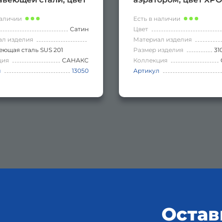
Н.
наличии
Есть в наличии
Сатин
Цвет
ал изделия
Материал изделия
ющая сталь SUS 201
Размер изделия
31
ция
САНАКС
Коллекция
л
13050
Артикул
Остав