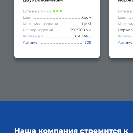
аэратором, цвет ХРОМ.
САТИ
Есть в наличии
Есть в 
Цвет
Хром
Цвет
Материал изделия
ЦАМ
Матери
Размер изделия
350*300 мм
Нержаве
Коллекция
САНАКС
Коллек
Артикул
1309
Артику
Наша компания стремится к