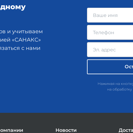
одному
ов и учитываем
анией «САНАКС»
язаться с нами
Нажимая на кнопку
на обработку
компании
Новости
Дост