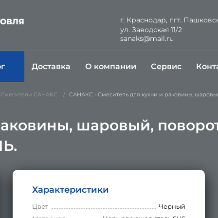
г. Краснодар, пгт. Пашковс
ГОВЛЯ
ул. Заводская 11/2
Й
sanaks@mail.ru
ог
Доставка
О компании
Сервис
Конт
Смесители САНАКС
САНАКС - Смеситель для кухни и раковины, шаровы
раковины, шаровый, поворот
Ь.
Характеристики
Цвет
Черный