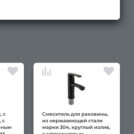
×
, с
Смеситель для раковины,
 с
из нержавеющей стали
мным
марки 304, круглый излив,
ОМ.
с алюминиевым