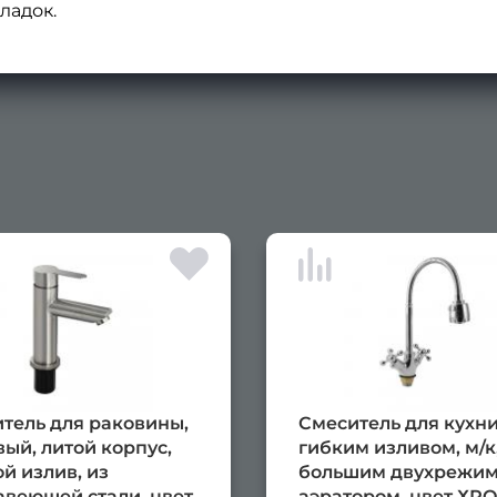
ладок.
тель для раковины,
Смеситель для кухни
ый, литой корпус,
гибким изливом, м/к,
й излив, из
большим двухрежи
веющей стали, цвет
аэратором, цвет ХР