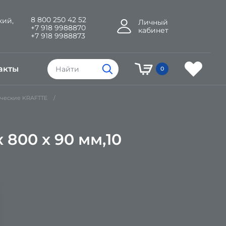
8 800 250 42 52
кий,
Личный
+7 918 9988870
кабинет
+7 918 9988873
акты
0
ческие KRAFTTE
800 х 90 мм,10