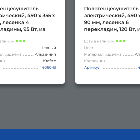
енцесушитель
Полотенцесушитель
рический, 490 х 355 х
электрический, 490 х
, лесенка 4
90 мм, лесенка 6
ладины, 95 Вт, из
перекладин, 120 Вт, 
ния, сенсорное
алюминия, сенсорн
наличии
Есть в наличии
ление с таймером
управление с тайме
Черный
Цвет
 часов, цвет ЧЁРНЫЙ.
до 24 часов, цвет ГР
ал изделия
Алюминий
Материал изделия
А
ция
Kraftte
Коллекция
л
44060-B
Артикул