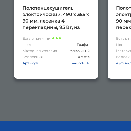
Полотенцесушитель
Полот
электрический, 490 х 355 х
элект
90 мм, лесенка 4
90 мм
перекладины, 95 Вт, из
перек
алюминия, сенсорное
алюми
Есть в наличии
Есть в 
управление с таймером
управ
Цвет
Графит
Цвет
до 24 часов, цвет ГРАФИТ.
до 24
Материал изделия
Алюминий
Матери
Коллекция
Kraftte
Коллек
Артикул
44060-GR
Артику