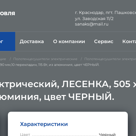
г. Краснодар, пгт. Пашковс
ГОВЛЯ
ул. Заводская 11/2
Й
sanaks@mail.ru
ог
Доставка
О компании
Сервис
Конт
щие
Полотенцесушители электрические
Полотенцесушители электри
0 мм,10 перекладин, 115 Вт, из алюминия, цвет ЧЕРНЫЙ.
трический, ЛЕСЕНКА, 505 х 
алюминия, цвет ЧЕРНЫЙ.
Характеристики
Цвет
Черный