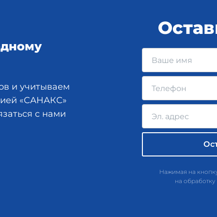
Остав
одному
ов и учитываем
анией «САНАКС»
язаться с нами
Нажимая на кнопку
на обработку