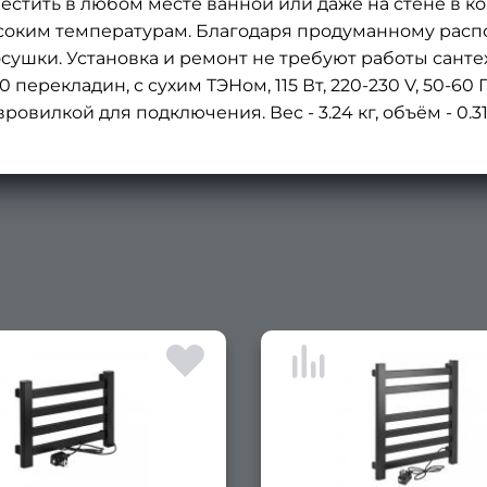
естить в любом месте ванной или даже на стене в к
ысоким температурам. Благодаря продуманному рас
сушки. Установка и ремонт не требуют работы санте
перекладин, с сухим ТЭНом, 115 Вт, 220-230 V, 50-60 Гц,
овилкой для подключения. Вес - 3.24 кг, объём - 0.31