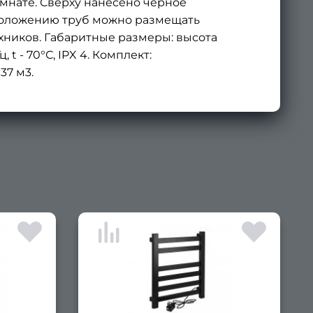
омнате. Сверху нанесено чёрное
положению труб можно размещать
хников. Габаритные размеры: высота
 t - 70°С, IPX 4. Комплект:
37 м3.
×