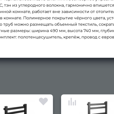
°С, тэн из углеродного волокна, гармонично впишет
ной комнате, работает вне зависимости от отопител
в комнате. Полимерное покрытие чёрного цвета, ус
труб можно размещать объемный текстиль, сократи
ные размеры: ширина 490 мм, высота 740 мм, глубин
4. Комплект: полотенцесушитель, крепёж, провод с евро