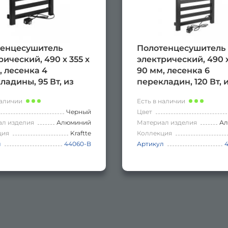
енцесушитель
Полотенцесушитель
рический, 490 х 355 х
электрический, 490 х
, лесенка 4
90 мм, лесенка 6
ладины, 95 Вт, из
перекладин, 120 Вт, 
ния, сенсорное
алюминия, сенсорн
наличии
Есть в наличии
ление с таймером
управление с тайме
Черный
Цвет
 часов, цвет ЧЁРНЫЙ.
до 24 часов, цвет ГР
ал изделия
Алюминий
Материал изделия
А
ция
Kraftte
Коллекция
л
44060-B
Артикул