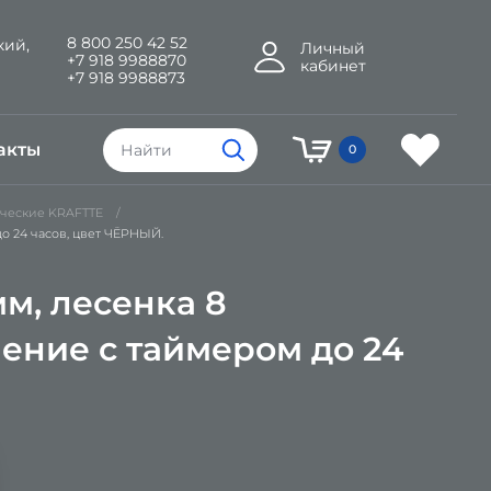
8 800 250 42 52
кий,
Личный
+7 918 9988870
кабинет
+7 918 9988873
акты
0
ческие KRAFTTE
до 24 часов, цвет ЧЁРНЫЙ.
м, лесенка 8
ление с таймером до 24