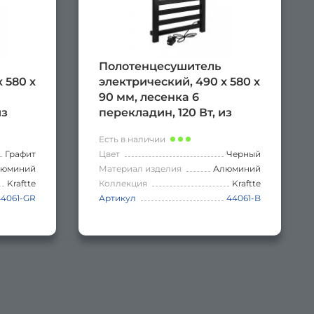
Полотенцесушитель
 580 х
электрический, 490 х 580 х
90 мм, лесенка 6
из
перекладин, 120 Вт, из
ое
алюминия, сенсорное
Есть в наличии
ром
управление с таймером
Графит
Цвет
Черный
АФИТ.
до 24 часов, цвет ЧЁРНЫЙ.
люминий
Материал изделия
Алюминий
Kraftte
Коллекция
Kraftte
44061-GR
Артикул
44061-B