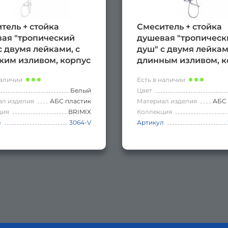
тель + стойка
Смеситель + стойка
ая "тропический
душевая "тропическ
с двумя лейками, с
душ" с двумя лейкам
ким изливом, корпус
длинным изливом, к
ластик, модель
АБС пластик, модел
наличии
Есть в наличии
ИУМ, цвет БЕЛЫЙ.
ПРЕМИУМ, цвет ХРО
Белый
Цвет
ал изделия
АБС пластик
Материал изделия
АБС 
ция
BRIMIX
Коллекция
л
3064-V
Артикул