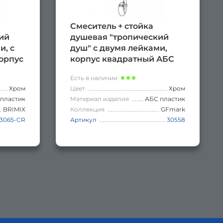
Смеситель + стойка
ий
душевая "тропический
и, с
душ" с двумя лейками,
орпус
корпус квадратный АБС
ь
пластик, цвет ХРОМ.
Есть в наличии
М.
Хром
Цвет
Хром
пластик
Материал изделия
АБС пластик
BRIMIX
Коллекция
GFmark
3065-CR
Артикул
30558