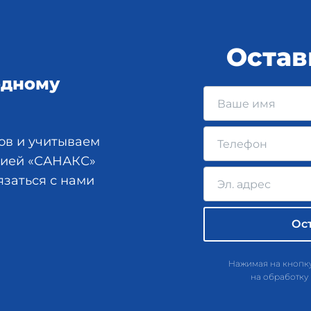
Остав
одному
ов и учитываем
анией «САНАКС»
язаться с нами
Нажимая на кнопку
на обработку