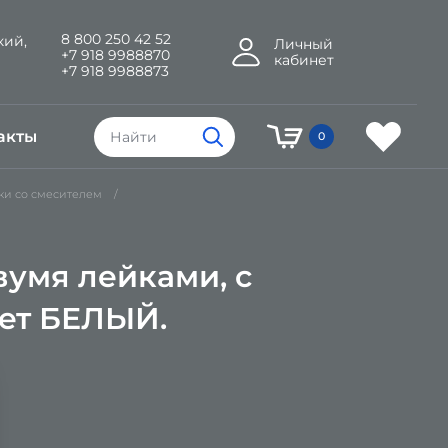
8 800 250 42 52
кий,
Личный
+7 918 9988870
кабинет
+7 918 9988873
акты
0
ки со смесителем
вумя лейками, с
вет БЕЛЫЙ.