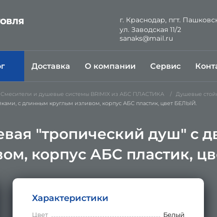
г. Краснодар, пгт. Пашковс
ГОВЛЯ
ул. Заводская 11/2
Й
sanaks@mail.ru
ог
Доставка
О компании
Сервис
Конт
Смесители и душевые системы BRIMIX из АБС ПЛАСТИКА
Душевые стой
йками, с длинным круглым изливом, корпус АБС пластик, цвет БЕЛЫЙ.
евая "тропический душ" с д
м, корпус АБС пластик, ц
Характеристики
Цвет
Белый