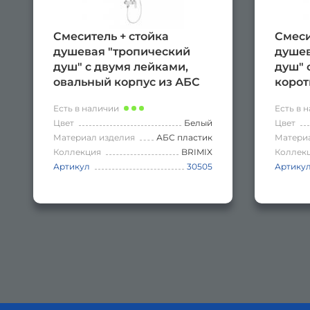
Смеситель + стойка
Смеси
душевая "тропический
душев
душ" с двумя лейками,
душ" 
овальный корпус из АБС
корот
пластика, цвет БЕЛЫЙ.
АБС п
Есть в наличии
Есть в 
ПРЕМ
Цвет
Белый
Цвет
Материал изделия
АБС пластик
Матери
Коллекция
BRIMIX
Коллек
Артикул
30505
Артику